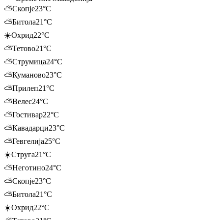
⛅
Скопје
23
°C
⛅
Битола
21
°C
☀️
Охрид
22
°C
⛅
Тетово
21
°C
⛅
Струмица
24
°C
⛅
Куманово
23
°C
⛅
Прилеп
21
°C
⛅
Велес
24
°C
⛅
Гостивар
22
°C
⛅
Кавадарци
23
°C
⛅
Гевгелија
25
°C
☀️
Струга
21
°C
⛅
Неготино
24
°C
⛅
Скопје
23
°C
⛅
Битола
21
°C
☀️
Охрид
22
°C