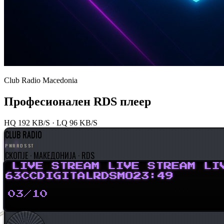
Club Radio Macedonia
Професионален RDS плеер
HQ 192 KB/S · LQ 96 KB/S
CLUB RADIO
PWR
RDS
ST
СКОПЈЕ · МАКЕДОНИЈА · RDS
LIVE STREAM LIVE STREAM LIVE
63CC
DIGITAL
RDS
MO
23
:
49
03
/
10