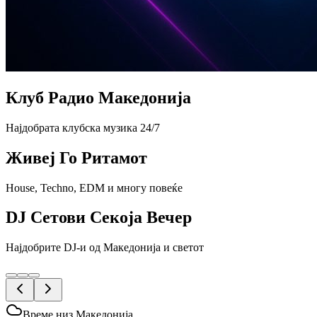
Клуб Радио Македонија
Најдобрата клубска музика 24/7
Живеј Го Ритамот
House, Techno, EDM и многу повеќе
DJ Сетови Секоја Вечер
Најдобрите DJ-и од Македонија и светот
Време низ Македонија