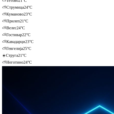
⛅
Тетово
21
°C
⛅
Струмица
24
°C
⛅
Куманово
23
°C
⛅
Прилеп
21
°C
⛅
Велес
24
°C
⛅
Гостивар
22
°C
⛅
Кавадарци
23
°C
⛅
Гевгелија
25
°C
☀️
Струга
21
°C
⛅
Неготино
24
°C