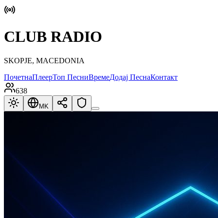
CLUB RADIO
SKOPJE, MACEDONIA
Почетна
Плеер
Топ Песни
Време
Додај Песна
Контакт
638
MK